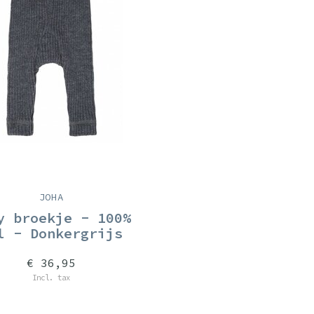
JOHA
y broekje - 100%
l - Donkergrijs
€ 36,95
Incl. tax