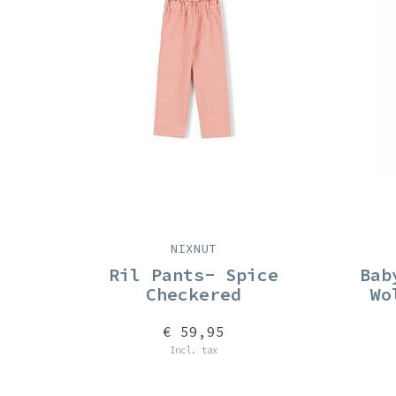
NIXNUT
Ril Pants- Spice
Bab
Checkered
Wo
€ 59,95
Incl. tax