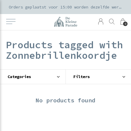
k voor ouders & kids in de Amsterdamse Pijp
Orders geplaatst voor 15:00 worden dezelfde werkdag verzonden
0
Products tagged with
Zonnebrillenkoordje
Categories
Filters
No products found