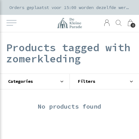
k voor ouders & kids in de Amsterdamse Pijp
Orders geplaatst voor 15:00 worden dezelfde werkdag verzonden
0
Products tagged with
zomerkleding
Categories
Filters
No products found