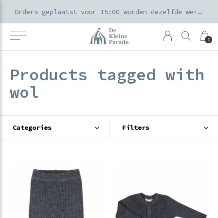
k voor ouders & kids in de Amsterdamse Pijp
Orders geplaatst voor 15:00 worden dezelfde werkdag verzonden
0
Products tagged with
wol
Categories
Filters