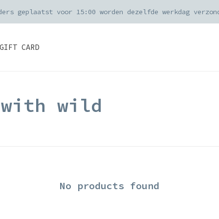
ders geplaatst voor 15:00 worden dezelfde werkdag verzon
GIFT CARD
 with wild
No products found