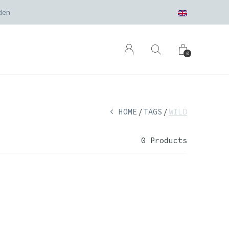
den
0
HOME
TAGS
WILD
0 Products