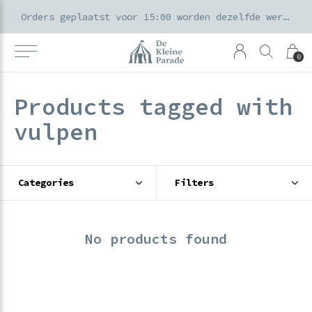
k voor ouders & kids in de Amsterdamse Pijp
Orders geplaatst voor 15:00 worden dezelfde werkdag verzonden
0
Products tagged with
vulpen
Categories
Filters
No products found