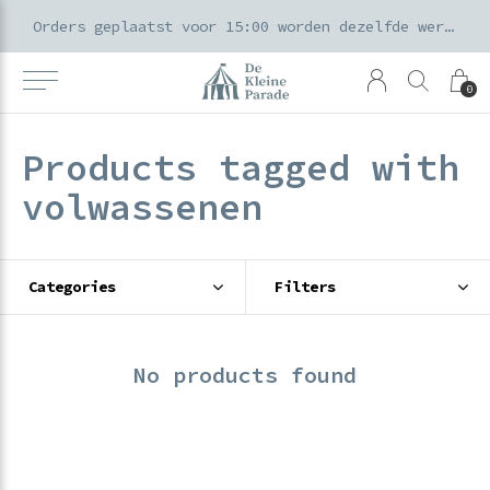
k voor ouders & kids in de Amsterdamse Pijp
Orders geplaatst voor 15:00 worden dezelfde werkdag verzonden
0
Products tagged with
volwassenen
Categories
Filters
No products found