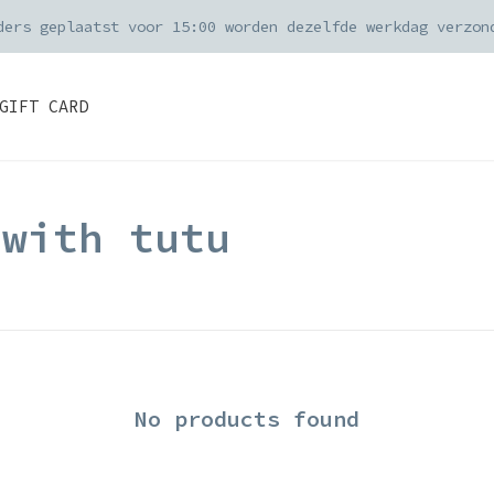
ders geplaatst voor 15:00 worden dezelfde werkdag verzon
GIFT CARD
 with tutu
No products found