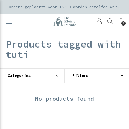
k voor ouders & kids in de Amsterdamse Pijp
Orders geplaatst voor 15:00 worden dezelfde werkdag verzonden
0
Products tagged with
tuti
Categories
Filters
No products found