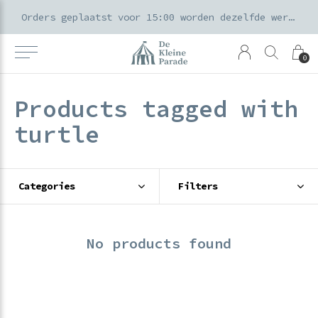
k voor ouders & kids in de Amsterdamse Pijp
Orders geplaatst voor 15:00 worden dezelfde werkdag verzonden
0
Products tagged with
turtle
Categories
Filters
No products found