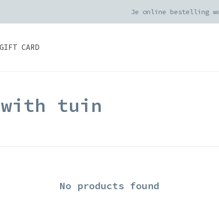
Je online bestelling wordt met zorg ingepakt
GIFT CARD
 with tuin
No products found