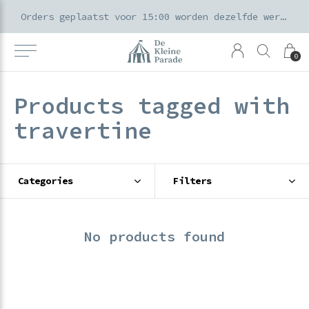
k voor ouders & kids in de Amsterdamse Pijp
Orders geplaatst voor 15:00 worden dezelfde werkdag verzonden
0
Products tagged with
travertine
Categories
Filters
No products found