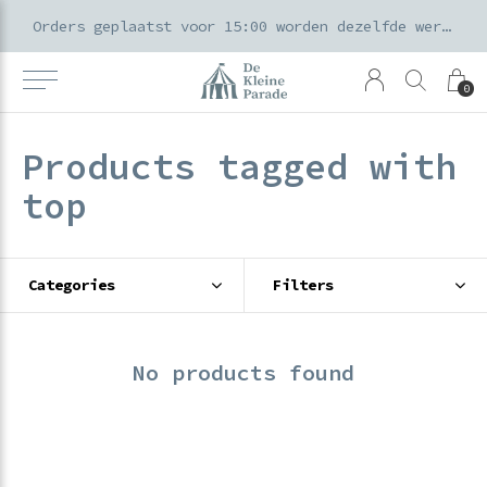
k voor ouders & kids in de Amsterdamse Pijp
Orders geplaatst voor 15:00 worden dezelfde werkdag verzonden
0
Products tagged with
top
Categories
Filters
No products found