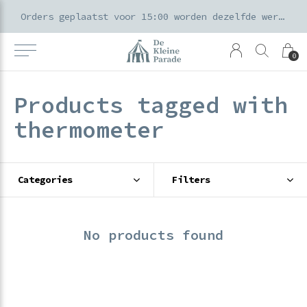
k voor ouders & kids in de Amsterdamse Pijp
Orders geplaatst voor 15:00 worden dezelfde werkdag verzonden
0
Products tagged with
thermometer
Categories
Filters
No products found