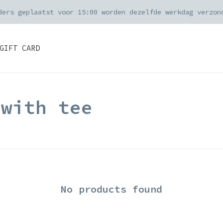
ders geplaatst voor 15:00 worden dezelfde werkdag verzon
GIFT CARD
 with tee
No products found