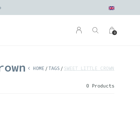
zonden
0
rown
HOME
TAGS
SWEET LITTLE CROWN
0 Products