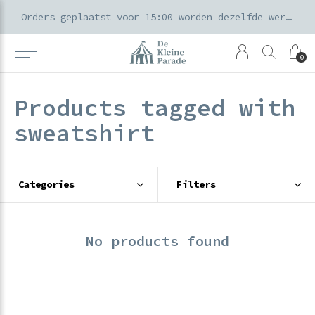
k voor ouders & kids in de Amsterdamse Pijp
Orders geplaatst voor 15:00 worden dezelfde werkdag verzonden
0
Products tagged with
sweatshirt
Categories
Filters
No products found