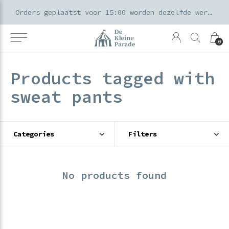
k voor ouders & kids in de Amsterdamse Pijp
Orders geplaatst voor 15:00 worden dezelfde werkdag verzonden
0
Products tagged with
sweat pants
Categories
Filters
No products found