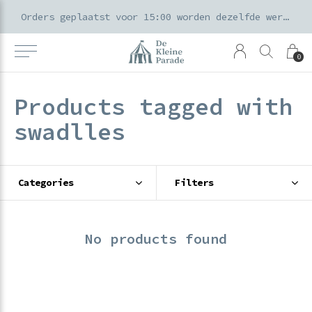
k voor ouders & kids in de Amsterdamse Pijp
Orders geplaatst voor 15:00 worden dezelfde werkdag verzonden
0
Products tagged with
swadlles
Categories
Filters
No products found