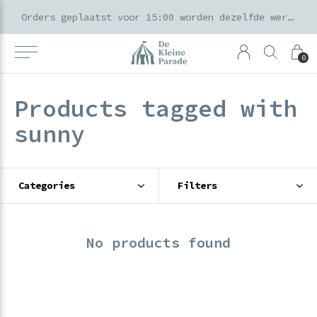
k voor ouders & kids in de Amsterdamse Pijp
Orders geplaatst voor 15:00 worden dezelfde werkdag verzonden
0
Products tagged with
sunny
Categories
Filters
No products found