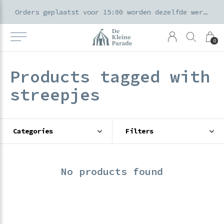
k voor ouders & kids in de Amsterdamse Pijp
Orders geplaatst voor 15:00 worden dezelfde werkdag verzonden
0
Products tagged with
streepjes
Categories
Filters
No products found