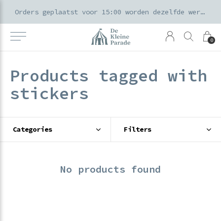
k voor ouders & kids in de Amsterdamse Pijp
Orders geplaatst voor 15:00 worden dezelfde werkdag verzonden
0
Products tagged with
stickers
Categories
Filters
No products found