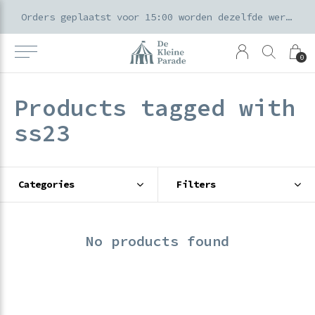
k voor ouders & kids in de Amsterdamse Pijp
Orders geplaatst voor 15:00 worden dezelfde werkdag verzonden
0
Products tagged with
ss23
Categories
Filters
No products found