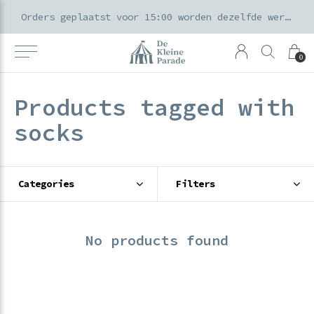
k voor ouders & kids in de Amsterdamse Pijp
Orders geplaatst voor 15:00 worden dezelfde werkdag verzonden
0
Products tagged with
socks
Categories
Filters
No products found