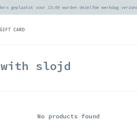
ders geplaatst voor 15:00 worden dezelfde werkdag verzon
GIFT CARD
 with slojd
No products found