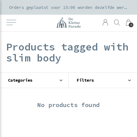
k voor ouders & kids in de Amsterdamse Pijp
Orders geplaatst voor 15:00 worden dezelfde werkdag verzonden
0
Products tagged with
slim body
Categories
Filters
No products found