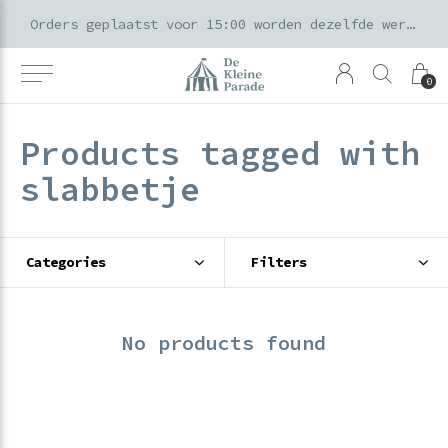
k voor ouders & kids in de Amsterdamse Pijp
Orders geplaatst voor 15:00 worden dezelfde werkdag verzonden
0
Products tagged with
slabbetje
Categories
Filters
No products found