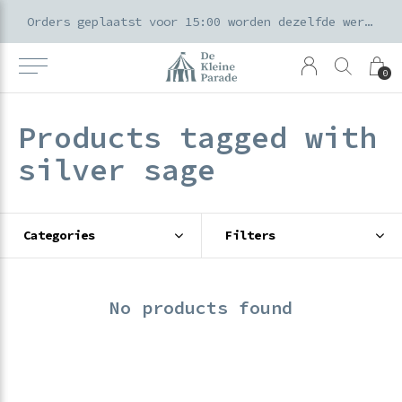
k voor ouders & kids in de Amsterdamse Pijp
Orders geplaatst voor 15:00 worden dezelfde werkdag verzonden
0
Products tagged with
silver sage
Categories
Filters
No products found