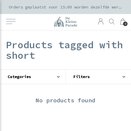
k voor ouders & kids in de Amsterdamse Pijp
Orders geplaatst voor 15:00 worden dezelfde werkdag verzonden
0
Products tagged with
short
Categories
Filters
No products found