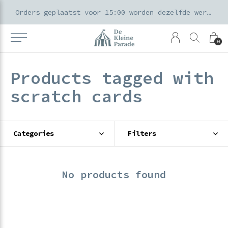
k voor ouders & kids in de Amsterdamse Pijp
Orders geplaatst voor 15:00 worden dezelfde werkdag verzonden
0
Products tagged with
scratch cards
Categories
Filters
No products found