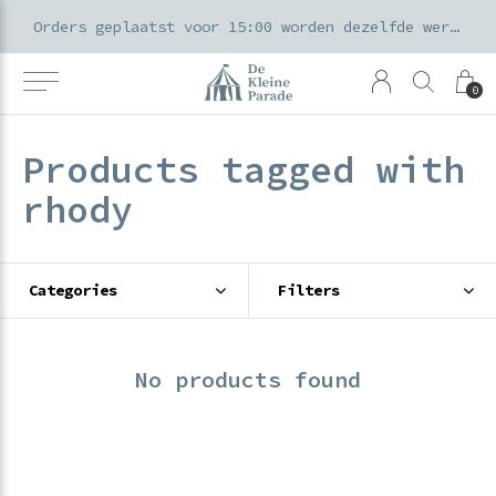
k voor ouders & kids in de Amsterdamse Pijp
Orders geplaatst voor 15:00 worden dezelfde werkdag verzonden
0
Products tagged with
rhody
Categories
Filters
No products found