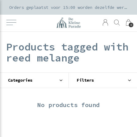
k voor ouders & kids in de Amsterdamse Pijp
Orders geplaatst voor 15:00 worden dezelfde werkdag verzonden
0
Products tagged with
reed melange
Categories
Filters
No products found