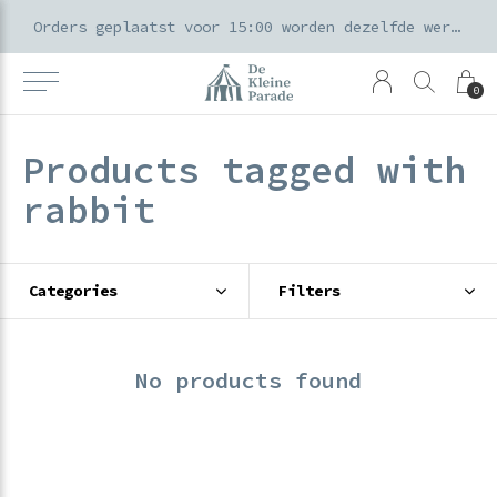
k voor ouders & kids in de Amsterdamse Pijp
Orders geplaatst voor 15:00 worden dezelfde werkdag verzonden
0
Products tagged with
rabbit
Categories
Filters
No products found