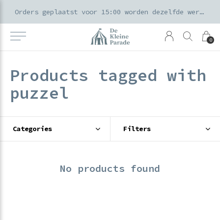
k voor ouders & kids in de Amsterdamse Pijp
Orders geplaatst voor 15:00 worden dezelfde werkdag verzonden
0
Products tagged with
puzzel
Categories
Filters
No products found