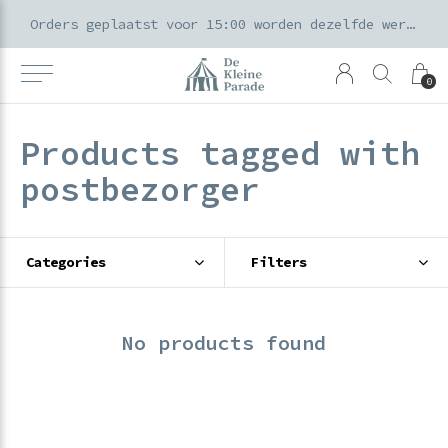
k voor ouders & kids in de Amsterdamse Pijp
Orders geplaatst voor 15:00 worden dezelfde werkdag verzonden
0
Products tagged with
postbezorger
Categories
Filters
No products found