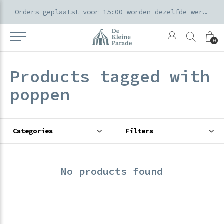
k voor ouders & kids in de Amsterdamse Pijp
Orders geplaatst voor 15:00 worden dezelfde werkdag verzonden
0
Products tagged with
poppen
Categories
Filters
No products found