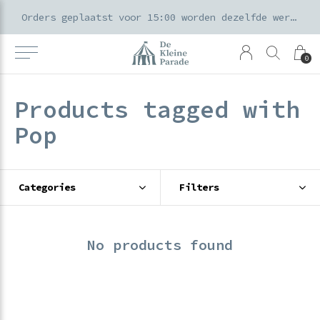
k voor ouders & kids in de Amsterdamse Pijp
Orders geplaatst voor 15:00 worden dezelfde werkdag verzonden
0
Products tagged with
Pop
Categories
Filters
No products found