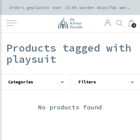
k voor ouders & kids in de Amsterdamse Pijp
Orders geplaatst voor 15:00 worden dezelfde werkdag verzonden
0
Products tagged with
playsuit
Categories
Filters
No products found