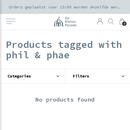
k voor ouders & kids in de Amsterdamse Pijp
Orders geplaatst voor 15:00 worden dezelfde werkdag verzonden
0
Products tagged with
phil & phae
Categories
Filters
No products found