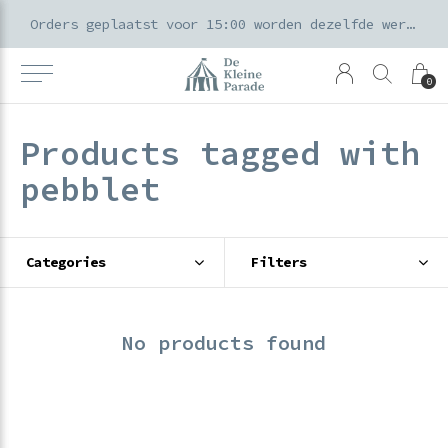
k voor ouders & kids in de Amsterdamse Pijp
Orders geplaatst voor 15:00 worden dezelfde werkdag verzonden
0
Products tagged with
pebblet
Categories
Filters
No products found