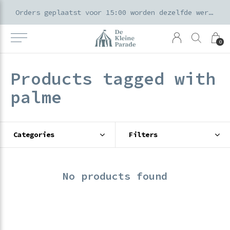
k voor ouders & kids in de Amsterdamse Pijp
Orders geplaatst voor 15:00 worden dezelfde werkdag verzonden
0
Products tagged with
palme
Categories
Filters
No products found