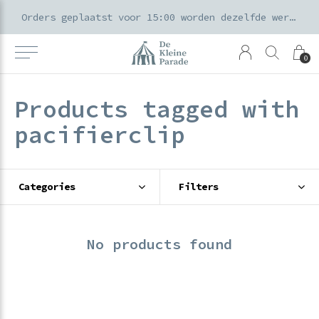
k voor ouders & kids in de Amsterdamse Pijp
Orders geplaatst voor 15:00 worden dezelfde werkdag verzonden
0
Products tagged with
pacifierclip
Categories
Filters
No products found