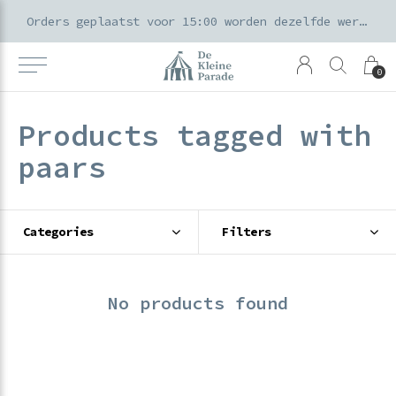
k voor ouders & kids in de Amsterdamse Pijp
Orders geplaatst voor 15:00 worden dezelfde werkdag verzonden
0
Products tagged with
paars
Categories
Filters
No products found