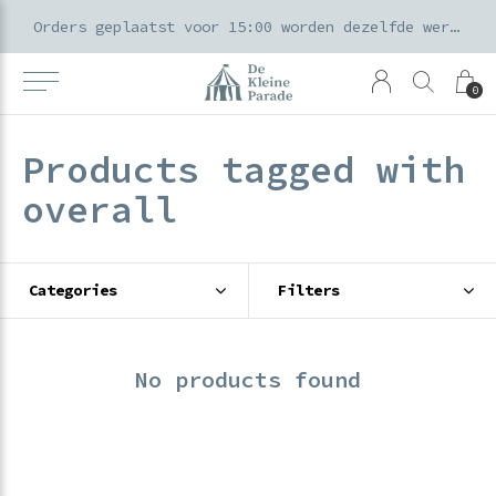
k voor ouders & kids in de Amsterdamse Pijp
Orders geplaatst voor 15:00 worden dezelfde werkdag verzonden
0
Products tagged with
overall
Categories
Filters
No products found