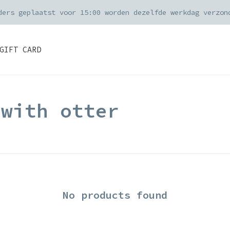
ders geplaatst voor 15:00 worden dezelfde werkdag verzon
GIFT CARD
 with otter
No products found