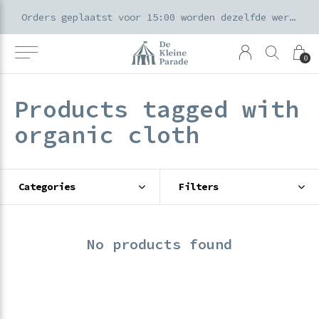
k voor ouders & kids in de Amsterdamse Pijp
Orders geplaatst voor 15:00 worden dezelfde werkdag verzonden
0
Products tagged with
organic cloth
Categories
Filters
No products found