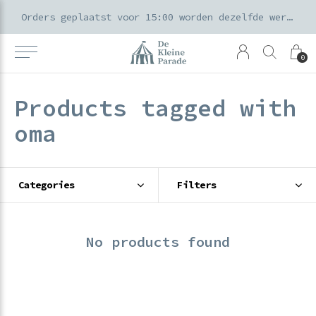
k voor ouders & kids in de Amsterdamse Pijp
Orders geplaatst voor 15:00 worden dezelfde werkdag verzonden
0
Products tagged with
oma
Categories
Filters
No products found