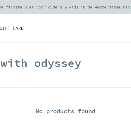
ders geplaatst voor 15:00 worden dezelfde werkdag verzon
GIFT CARD
 with odyssey
No products found