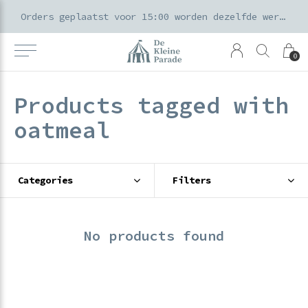
k voor ouders & kids in de Amsterdamse Pijp
Orders geplaatst voor 15:00 worden dezelfde werkdag verzonden
0
Products tagged with
oatmeal
Categories
Filters
No products found