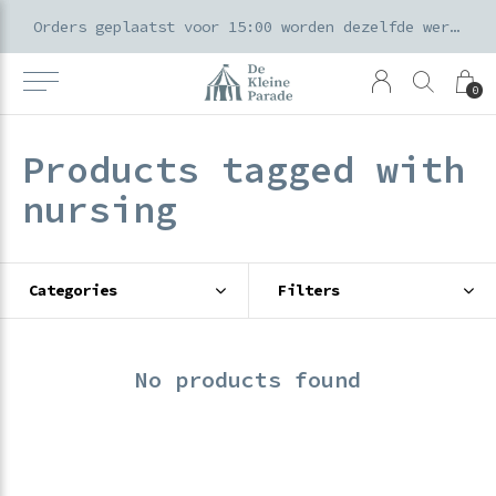
k voor ouders & kids in de Amsterdamse Pijp
Orders geplaatst voor 15:00 worden dezelfde werkdag verzonden
0
Products tagged with
nursing
Categories
Filters
No products found